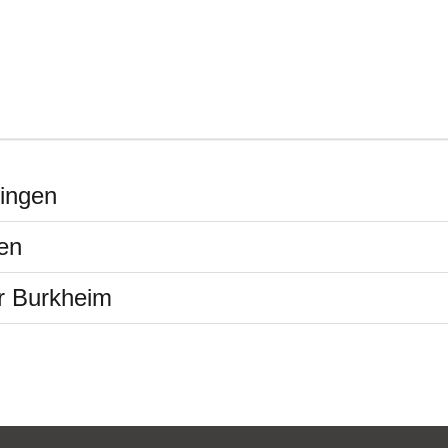
fingen
en
er Burkheim